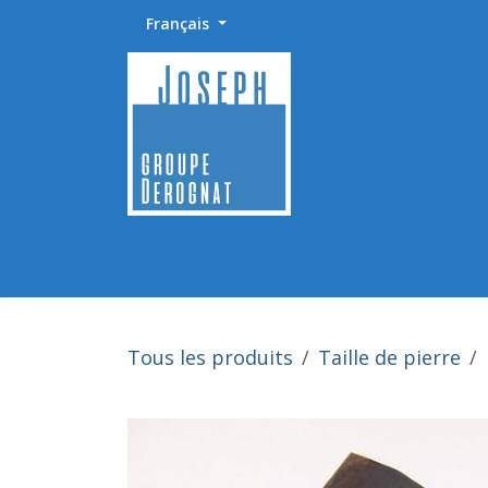
Se rendre au contenu
Français
Accueil
Abrasifs / Sciage / Polissage
Fournitu
Tous les produits
Taille de pierre