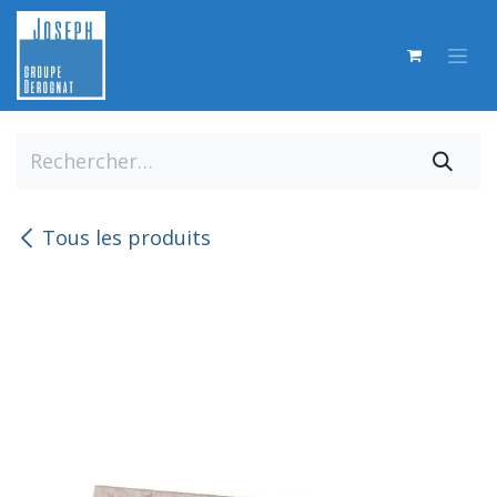
Se rendre au contenu
Tous les produits