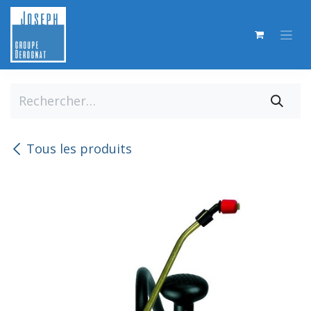
Se rendre au contenu
Tous les produits