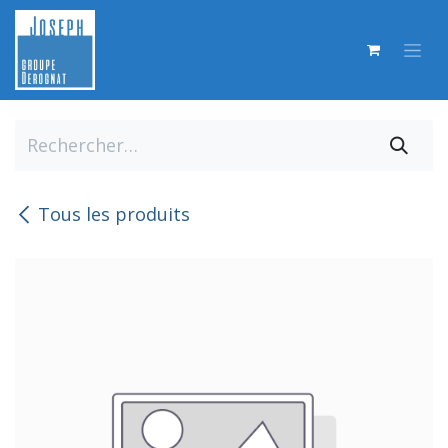
Se rendre au contenu
Tous les produits