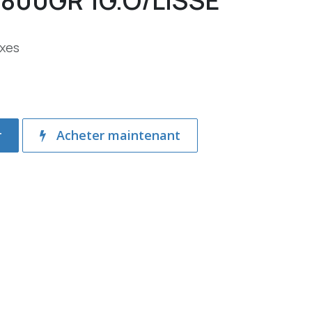
800GR 1G.O/LISSE
axes
r
Acheter maintenant