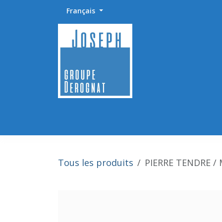
Se rendre au contenu
Français
Accueil
Abrasifs / Sciage / Polissage
Fournitu
Tous les produits
PIERRE TENDRE /