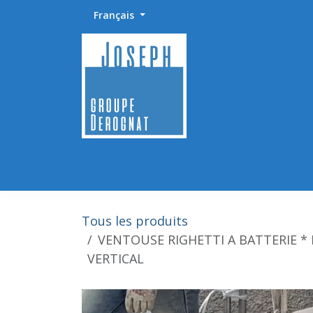
Se rendre au contenu
Français
Accueil
Abrasifs / Sciage / Polissage
Fournitu
Tous les produits
VENTOUSE RIGHETTI A BATTERIE * 
VERTICAL