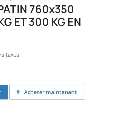
 PATIN 760x350
KG ET 300 KG EN
rs taxes
r
Acheter maintenant