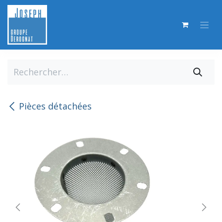
Se rendre au contenu
Pièces détachées