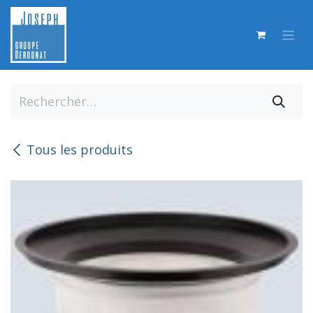
Se rendre au contenu
Tous les produits