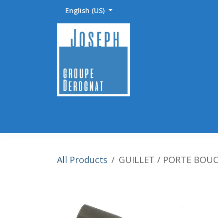
Skip to Content
English (US)
Accueil
Abrasifs / Sciage / Polissage
Fournitu
All Products
GUILLET / PORTE BOU