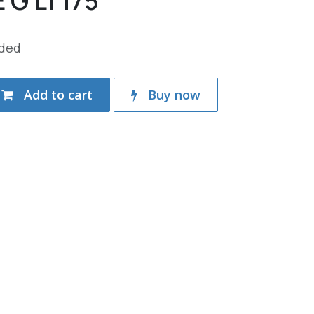
 G LT175
uded
Add to cart
Buy now