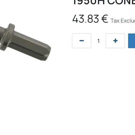
1950H CONE
43.83
€
Tax Excl