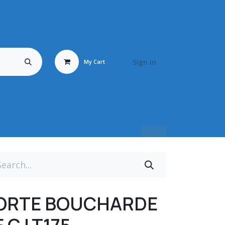
Sign in
My Cart
Travail du Bois
Energy Fluid
Déstockage / Occasion
BRONZ
 PORTE BOUCHARDE