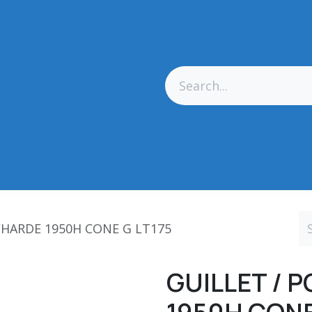
res Générales
Matériel
Outillage CN
Outillage Diamant
CHARDE 1950H CONE G LT175
GUILLET /