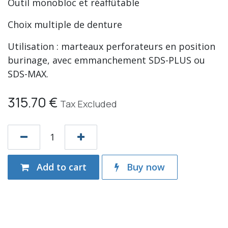
Outil monobloc et réaffûtable
Choix multiple de denture
Utilisation : marteaux perforateurs en position
burinage, avec emmanchement SDS-PLUS ou
SDS-MAX.
315.70
€
Tax Excluded
Add to cart
Buy now