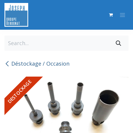
Skip to Content
Déstockage / Occasion
DESTOCKAGE