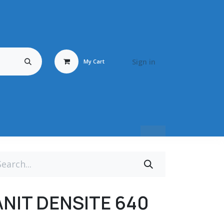
Sign in
My Cart
Travail du Bois
Energy Fluid
Déstockage / Occasion
BRONZ
NIT DENSITE 640