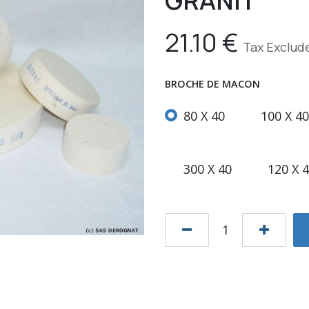
GRANIT
21.10
€
Tax Exclud
BROCHE DE MACON
80 X 40
100 X 40
300 X 40
120 X 