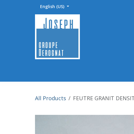
Skip to Content
English (US)
Accueil
Abrasifs / Sciage / Polissage
Fournitu
All Products
FEUTRE GRANIT DENSIT