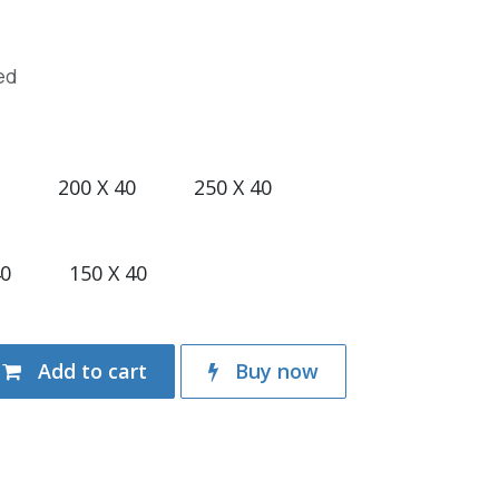
ed
200 X 40
250 X 40
40
150 X 40
Add to cart
Buy now