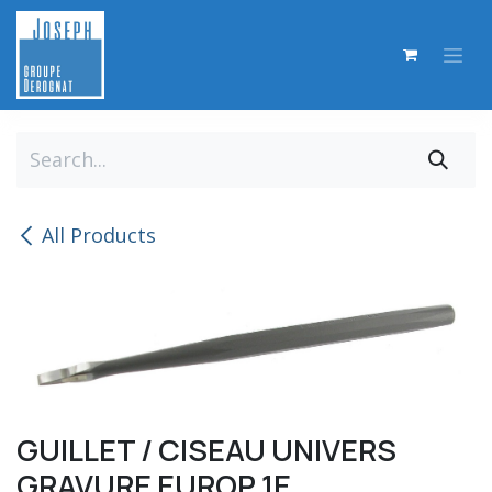
Skip to Content
All Products
GUILLET / CISEAU UNIVERS
GRAVURE EUROP 1E