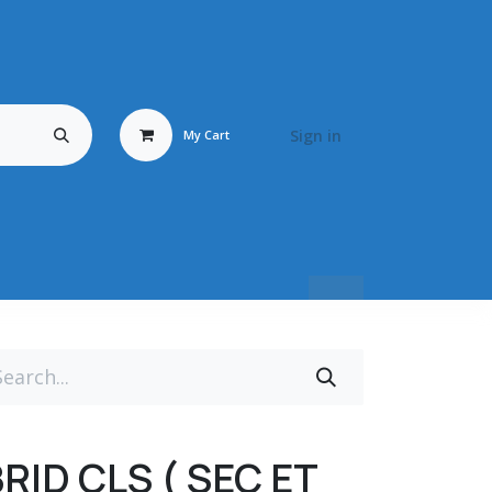
Sign in
My Cart
Travail du Bois
Energy Fluid
Déstockage / Occasion
BRONZ
RID CLS ( SEC ET