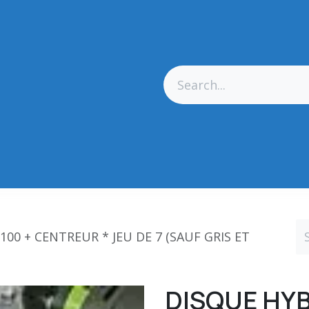
res Générales
Matériel
Outillage CN
Outillage Diamant
100 + CENTREUR * JEU DE 7 (SAUF GRIS ET
DISQUE HYB