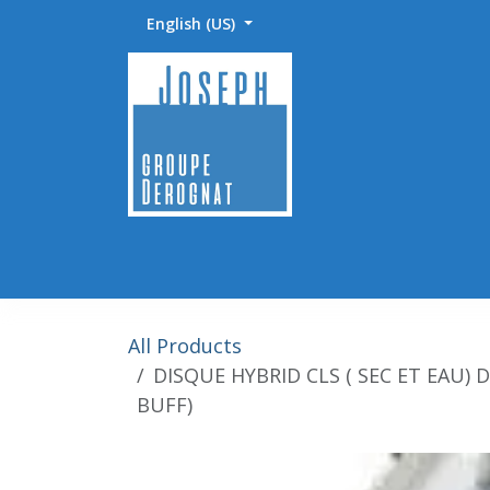
Skip to Content
English (US)
Accueil
Abrasifs / Sciage / Polissage
Fournitu
All Products
DISQUE HYBRID CLS ( SEC ET EAU) D
BUFF)