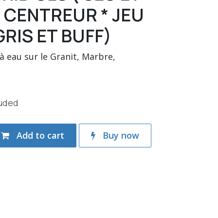
+ CENTREUR * JEU
GRIS ET BUFF)
à eau sur le Granit, Marbre,
luded
Add to cart
Buy now