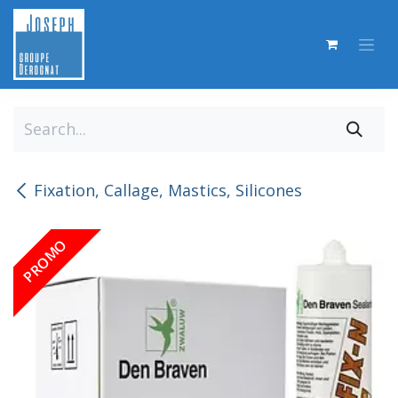
Skip to Content
Fixation, Callage, Mastics, Silicones
PROMO