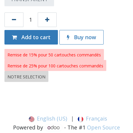
Add to cart
Buy now
Remise de 15% pour 50 cartouches commandés
Remise de 25% pour 100 cartouches commandés
NOTRE SELECTION
English (US)
|
Français
Powered by
- The #1
Open Source