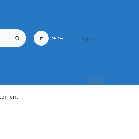
Sign in
My Cart
Travail du Bois
Energy Fluid
Déstockage / Occasion
BRONZ
itement