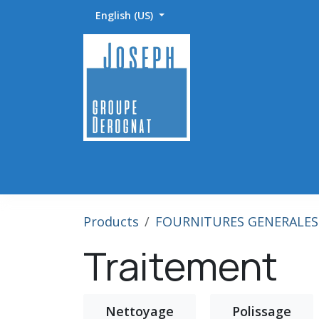
Skip to Content
English (US)
Accueil
Abrasifs / Sciage / Polissage
Fournitu
Products
FOURNITURES GENERALES
Traitement
Nettoyage
Polissage