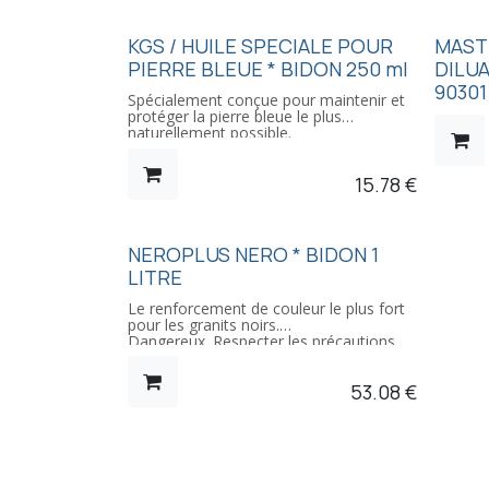
mousses
Il s'applique sur supports propres et
matéria
secs.
Il s'ap
Il sèche instantanément: base
KGS / HUILE SPECIALE POUR
MASTI
saturat
perchloroéthylène.
(essuye
PIERRE BLEUE * BIDON 250 ml
DILUA
Dangereux. Respecter les précautions
d'emploi.
90301
Spécialement conçue pour maintenir et
protéger la pierre bleue le plus
naturellement possible.
L'huile donne brillance et éclat à la
pierre, tout en la protégeant contre les
15.78
€
taches, l'humidité et le gel.
Etiquette et FDS en français, produit
dangeureux.
NEROPLUS NERO * BIDON 1
LITRE
Le renforcement de couleur le plus fort
pour les granits noirs.
Dangereux. Respecter les précautions
d'emploi.
53.08
€