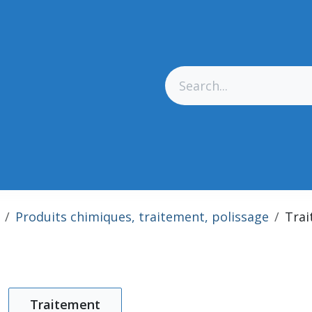
res Générales
Matériel
Outillage CN
Outillage Diamant
Produits chimiques, traitement, polissage
Tra
Traitement