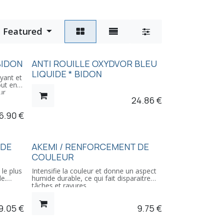
Featured
:
BIDON
ANTI ROUILLE OXYDVOR BLEU
LIQUIDE * BIDON
oyant et
out en
ur
24.86
€
e
nt aux
6.90
€
ebords
tre
iquette,
is.
 DE
AKEMI / RENFORCEMENT DE
tions
COULEUR
le plus
Intensifie la couleur et donne un aspect
e.
humide durable, ce qui fait disparaitre
tâches et rayures.
Convient pour granits et pierres
9.05
€
9.75
€
naturelles. Foodsafe certified.
,