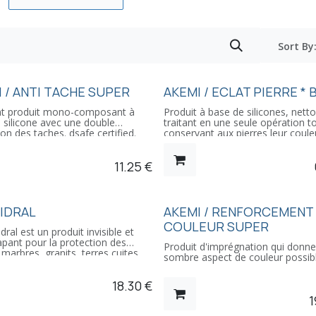
Sort By
 / ANTI TACHE SUPER
AKEMI / ECLAT PIERRE * 
ent produit mono-composant à
Produit à base de silicones, nett
 silicone avec une double
traitant en une seule opération t
ion des taches. dsafe certified.
conservant aux pierres leur coule
 1 à 15 m2 / litre suivant la
naturelle. Appliquer en frottant, c
é de la pierre. Etiquette, mode
produit confère un nouveau brilla
11.25
€
i, et FDS en Français.
sols, tables, plans de travail et r
ux. Respecter les précautions
de fenêtre.Ratio de 1 à 15 m2 / li
i.
suivant la porosité de la pierre. Et
mode d'emploi, et FDS en Franca
MO
IDRAL
AKEMI / RENFORCEMENT
Dangereux. Respecter les précau
COULEUR SUPER
d'emploi.
dral est un produit invisible et
apant pour la protection des
Produit d'imprégnation qui donne 
 marbres, granits, terres cuites,
sombre aspect de couleur possibl
 les tâches de graisse, vin, café,
Idéal pour granits noir. Foodsafe
18.30
€
 feutres... il retarde également
certified.
n.
1
les rayons ultra-violets et les
Produit résistant aux intempéries