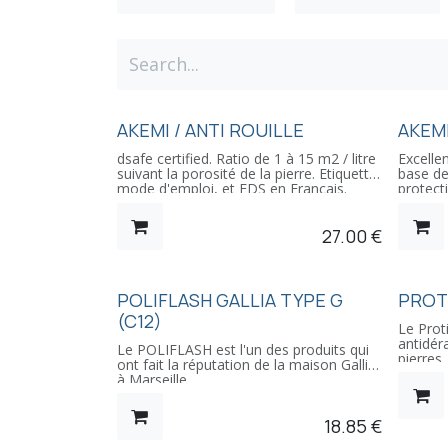
AKEMI / ANTI ROUILLE
AKEMI
dsafe certified. Ratio de 1 à 15 m2 / litre
Excell
suivant la porosité de la pierre. Etiquette,
base de
mode d'emploi, et FDS en Français.
protect
Dangereux. Respecter les précautions
Ratio de
d'emploi.
porosit
27.00
€
d'emplo
Dangere
d'emplo
PRO
POLIFLASH GALLIA TYPE G
PROT
(C12)
Le Proti
antidér
Le POLIFLASH est l'un des produits qui
pierres,
ont fait la réputation de la maison Gallia
etc ..
à Marseille.
Il évite
Enduit technique pour les marbres,
mazout,
pierres, granito, mosaïques et terres
l'érosio
18.85
€
cuites, il en ravive les couleurs, les
Le gel, 
nettoie, les lustre et les imperméabilise.